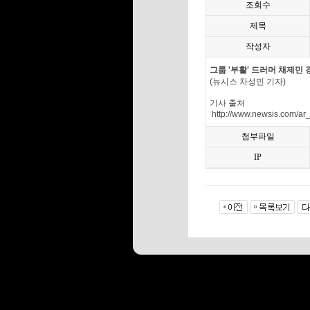
조회수
제목
작성자
그룹 '부활' 드러머 채제민 
(뉴시스 차성민 기자)
기사 출처
http://www.newsis.com/a
첨부파일
IP