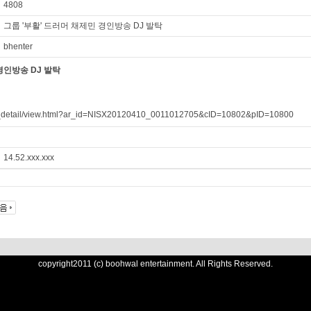
4808
그룹 '부활' 드러머 채제민 경인방송 DJ 발탁
bhenter
경인방송 DJ 발탁
r_detail/view.html?ar_id=NISX20120410_0011012705&cID=10802&pID=10800
14.52.xxx.xxx
copyright2011 (c) boohwal entertainment. All Rights Reserved.