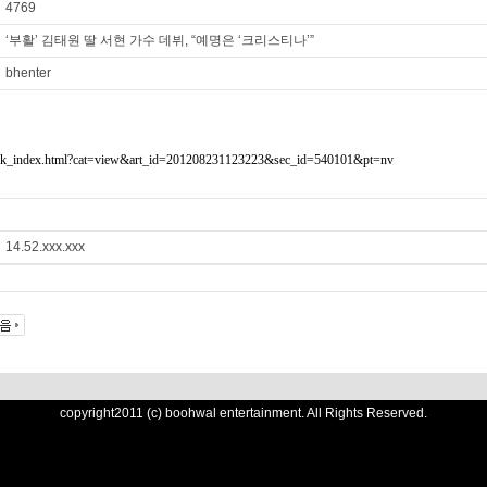
4769
‘부활’ 김태원 딸 서현 가수 데뷔, “예명은 ‘크리스티나’”
bhenter
ws/sk_index.html?cat=view&art_id=201208231123223&sec_id=540101&pt=nv
14.52.xxx.xxx
copyright2011 (c) boohwal entertainment. All Rights Reserved.