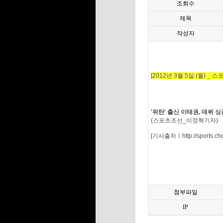
조회수
제목
작성자
[2012년 3월 5일 (월) _ 
'위탄' 출신 이태권, 데뷔 
(스포츠조선_이정혁기자)
[기사출처ㅣhttp://sports.ch
첨부파일
IP