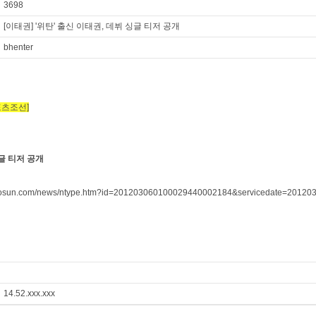
3698
[이태권] '위탄' 출신 이태권, 데뷔 싱글 티저 공개
bhenter
스포츠조선]
싱글 티저 공개
osun.com/news/ntype.htm?id=201203060100029440002184&servicedate=201203
14.52.xxx.xxx